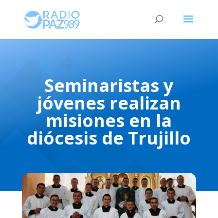
Seminaristas y
jóvenes realizan
misiones en la
diócesis de Trujillo